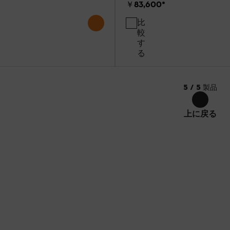
￥83,600
*
比
較
す
る
5
/
5
製品
上に戻る