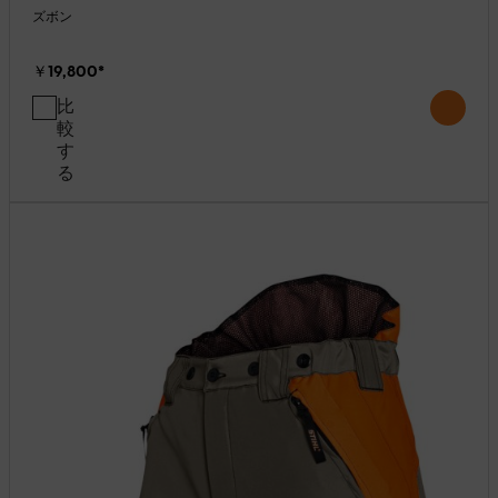
ズボン
￥19,800
*
比
較
す
る