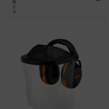
較
す
る