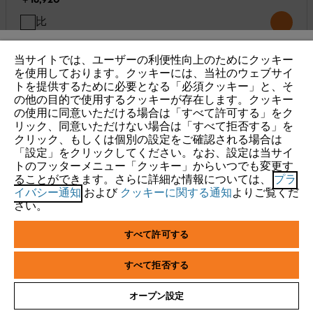
比
較
す
当サイトでは、ユーザーの利便性向上のためにクッキー
る
IHR BROWSER WIRD NICHT
を使用しております。クッキーには、当社のウェブサイ
トを提供するために必要となる「必須クッキー」と、そ
UNTERSTÜTZT
の他の目的で使用するクッキーが存在します。クッキー
の使用に同意いただける場合は「すべて許可する」をク
リック、同意いただけない場合は「すべて拒否する」を
Sie nutzen einen Browser, den wir noch nicht unterstützen. Für
クリック、もしくは個別の設定をご確認される場合は
eine optimale Nutzung unserer Seite empfehlen wir Ihnen, zu
「設定」をクリックしてください。なお、設定は当サイ
トのフッターメニュー「クッキー」からいつでも変更す
einem der folgenden Browser zu wechseln:
ることができます。さらに詳細な情報については、
プラ
イバシー通知
および
クッキーに関する通知
よりご覧くだ
さい。
Firefox
Chrome
すべて許可する
Safari
Edge
すべて拒否する
オープン設定