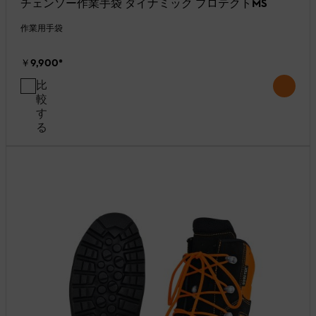
チェンソー作業手袋 ダイナミック プロテクトMS
作業用手袋
￥9,900
*
比
較
す
る