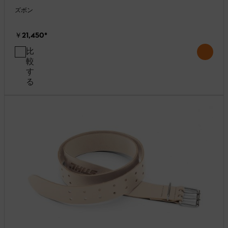
ズボン
￥21,450
*
比
較
す
る