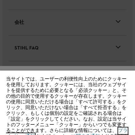
会社
STIHL FAQ
サービス
当サイトでは、ユーザーの利便性向上のためにクッキー
IHR BROWSER WIRD NICHT
を使用しております。クッキーには、当社のウェブサイ
トを提供するために必要となる「必須クッキー」と、そ
UNTERSTÜTZT
の他の目的で使用するクッキーが存在します。クッキー
の使用に同意いただける場合は「すべて許可する」をク
リック、同意いただけない場合は「すべて拒否する」を
個人情報保護・サイトの利用
クッキー
Sie nutzen einen Browser, den wir noch nicht unterstützen. Für
クリック、もしくは個別の設定をご確認される場合は
eine optimale Nutzung unserer Seite empfehlen wir Ihnen, zu
「設定」をクリックしてください。なお、設定は当サイ
製品保証(一般向け)
トのフッターメニュー「クッキー」からいつでも変更す
einem der folgenden Browser zu wechseln:
ることができます。さらに詳細な情報については、
プラ