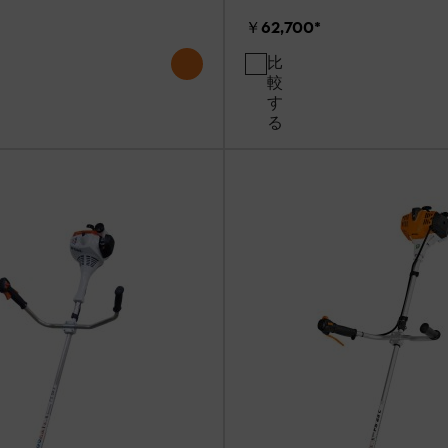
￥62,700
*
比
較
す
る