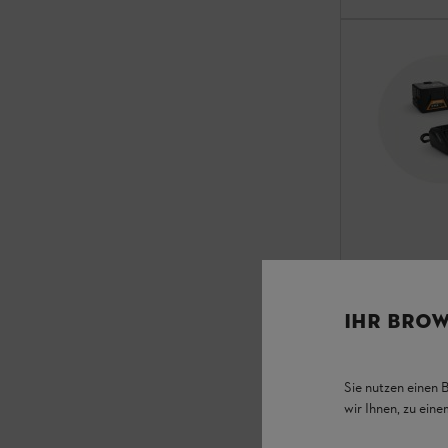
IHR BROW
FSA 57 (A
器付)
刈払機 & クリ
Sie nutzen einen 
wir Ihnen, zu ein