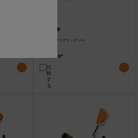
FSA 86 R
刈払機 & クリアリングソー
￥47,300
*
比
較
す
る