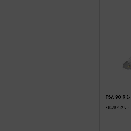
F
刈払機 & クリ