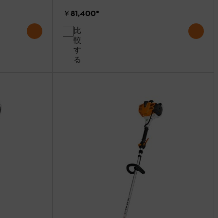
￥81,400
*
比
較
す
る