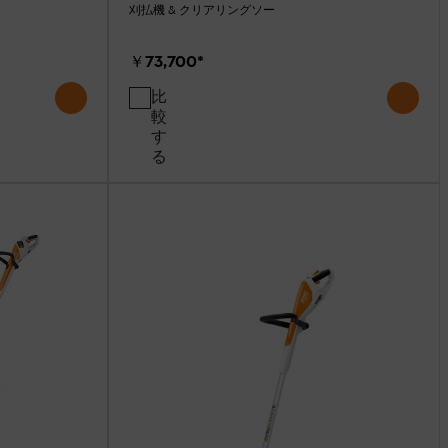
刈払機 & クリアリングソー
￥73,700
*
比
較
す
る