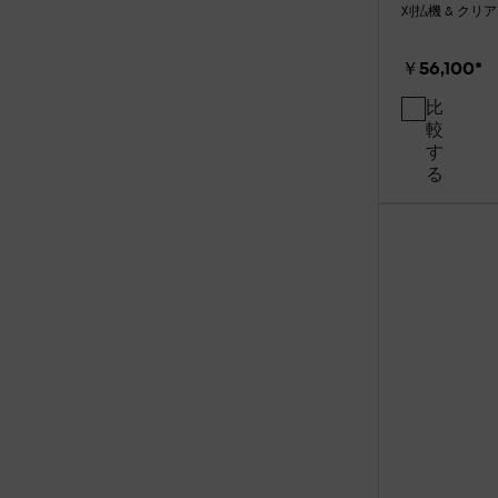
刈払機 & クリ
￥56,100
*
比
較
す
る