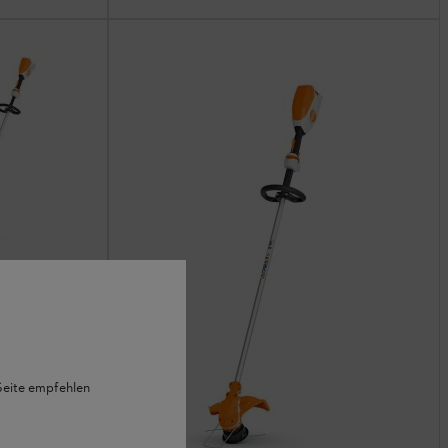
& AL 101 充
 Seite empfehlen