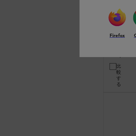
Firefox
￥41,800
*
比
較
す
る