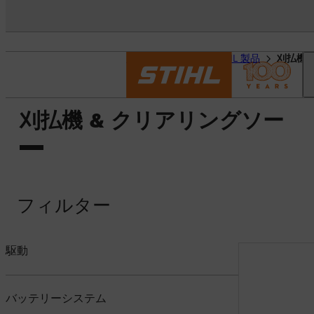
スタートページ
STIHL 製品
刈払機 
刈払機 & クリアリングソー
フィルター
駆動
バッテリーシステム