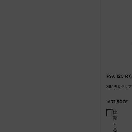
FSA 120
刈払機 & クリ
￥71,500
*
比
較
す
る