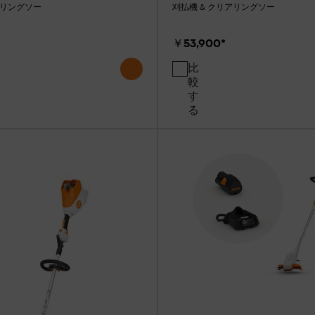
アリングソー
刈払機 & クリアリングソー
￥53,900
*
比
較
す
る