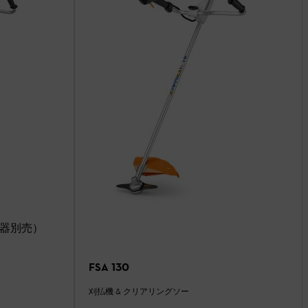
電器別売）
FSA 130
刈払機 & クリアリングソー