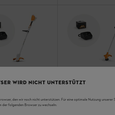
SER WIRD NICHT UNTERSTÜTZT
K 10 バッテリー& AL 101 充電
FSA 60 R (AK 20 バッテリー
電器付)
アリングソー
刈払機 & クリアリングソー
Browser, den wir noch nicht unterstützen. Für eine optimale Nutzung unserer
em der folgenden Browser zu wechseln: