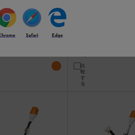
Chrome
Safari
Edge
￥50,600
*
比
較
す
る