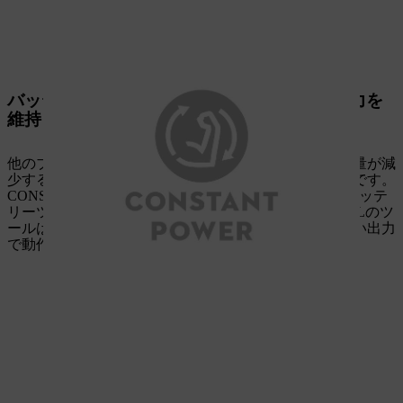
バッテリーの充電状態にかかわらず一定の出力を
維持
他のブランドのバッテリーツールでは、バッテリー残量が減
少するにつれて、作業中に性能が低下するのが一般的です。
CONSTANT POWERを搭載したAPシステムのSTIHLバッテ
リーツールでは、そのようなことはありません。STIHLのツ
ールは、インテリジェントな電子機器により、常に高い出力
で動作します。