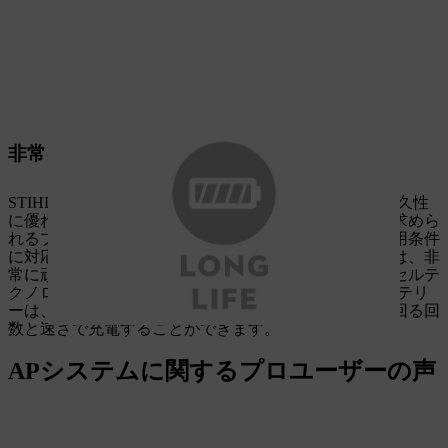
非常に長いバッテリー寿命
STIHL APシステムのバッテリーは非常に長くもち、耐久性
に優れています。これらは、特に一般的に高い性能が求めら
れるプロフェッショナル用途で、集中的かつ過酷な使用条件
に対応するよう設計されています。その基盤となるのは、非
常に頑丈な構造に加え、特別に寿命の長いバッテリーセルテ
クノロジーです。さらにこのSTIHL APシステムのバッテリ
ーは、インテリジェントな電子機器により、平均を上回る回
数と速さで充電することができます。
APシステムに関するプロユーザーの声