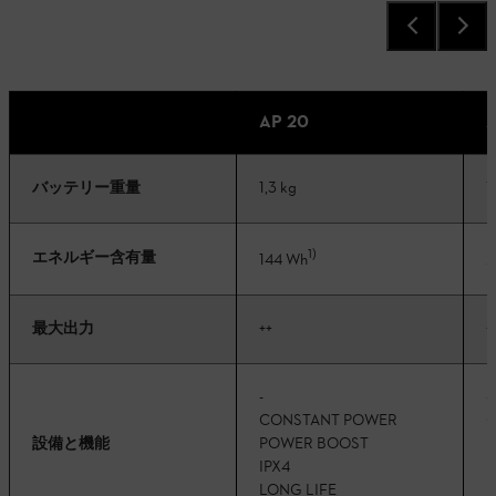
AP 20
A
バッテリー重量
1,3 kg
1
1)
エネルギー含有量
144 Wh
2
最大出力
++
+
-
-
CONSTANT POWER
C
設備と機能
POWER BOOST
P
IPX4
I
LONG LIFE
L