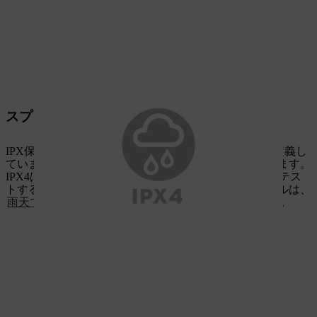
スプラッシュガード機能
IPX保護等級は、電気機器または電子機器の耐湿性を定義し
ています。防湿試験は、様々なレベルで定義されています。
IPX4は、あらゆる方向からの水しぶきに対する保護をテス
トする規格です。この認証を取得したバッテリーツールは、
雨天でも日常的に使用
できるように設計されています。