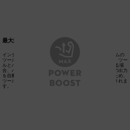
最大限の性能向上
インテリジェントな電子機器により、STIHL APシステムの
ツールとバッテリーは互いに通信することができます。ツー
ルとバッテリーにPOWER BOOST機能が搭載されている場
合、バッテリーは各用途に応じて常に可能な限り最大の出力
を自動的に提供します。バッテリー寿命を最適に保つため、
ツールに負荷がかかりすぎると、出力が一時的に調整されま
す。