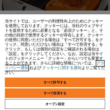
当サイトでは、ユーザーの利便性向上のためにクッキー
IHR BROWSER WIRD NICHT
を使用しております。クッキーには、当社のウェブサイ
会社
トを提供するために必要となる「必須クッキー」と、そ
UNTERSTÜTZT
の他の目的で使用するクッキーが存在します。クッキー
の使用に同意いただける場合は「すべて許可する」をク
リック、同意いただけない場合は「すべて拒否する」を
Sie nutzen einen Browser, den wir noch nicht unterstützen. Für
STIHL FAQ
クリック、もしくは個別の設定をご確認される場合は
eine optimale Nutzung unserer Seite empfehlen wir Ihnen, zu
「設定」をクリックしてください。なお、設定は当サイ
トのフッターメニュー「クッキー」からいつでも変更す
einem der folgenden Browser zu wechseln:
ることができます。さらに詳細な情報については、
プラ
イバシー通知
および
クッキーに関する通知
よりご覧くだ
サービス
さい。
Firefox
Chrome
すべて許可する
Safari
Edge
すべて拒否する
個人情報保護・サイトの利用
クッキー
オープン設定
製品保証(一般向け)