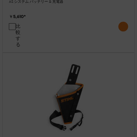
AS システム バッテリー & 充電器
￥5,610
*
比
較
す
る