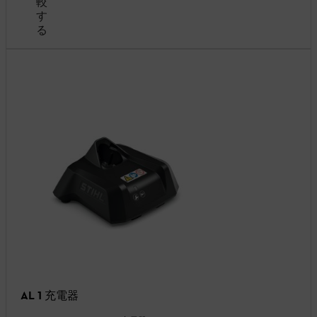
較
す
る
AL 1 充電器