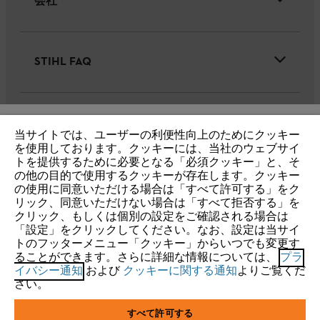
会社
STIHL FAQ
サービス
当サイトでは、ユーザーの利便性向上のためにクッキー
IHR BROWSER WIRD NICHT
を使用しております。クッキーには、当社のウェブサイ
トを提供するために必要となる「必須クッキー」と、そ
UNTERSTÜTZT
の他の目的で使用するクッキーが存在します。クッキー
の使用に同意いただける場合は「すべて許可する」をク
リック、同意いただけない場合は「すべて拒否する」を
個人情報保護・サイトの利用
クッキー
Sie nutzen einen Browser, den wir noch nicht unterstützen. Für
クリック、もしくは個別の設定をご確認される場合は
eine optimale Nutzung unserer Seite empfehlen wir Ihnen, zu
「設定」をクリックしてください。なお、設定は当サイ
製品保証(一般向け)
トのフッターメニュー「クッキー」からいつでも変更す
einem der folgenden Browser zu wechseln:
ることができます。さらに詳細な情報については、
プラ
イバシー通知
および
クッキーに関する通知
よりご覧くだ
製品保証(リース・レンタル業者様向け)
さい。
Firefox
Chrome
すべて許可する
株式会社スチール（STIHL Co., Ltd.）