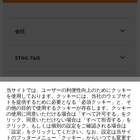
会社
STIHL FAQ
サービス
当サイトでは、ユーザーの利便性向上のためにクッキー
IHR BROWSER WIRD NICHT
を使用しております。クッキーには、当社のウェブサイ
トを提供するために必要となる「必須クッキー」と、そ
UNTERSTÜTZT
の他の目的で使用するクッキーが存在します。クッキー
の使用に同意いただける場合は「すべて許可する」をク
リック、同意いただけない場合は「すべて拒否する」を
個人情報保護・サイトの利用
クッキー
Sie nutzen einen Browser, den wir noch nicht unterstützen. Für
クリック、もしくは個別の設定をご確認される場合は
eine optimale Nutzung unserer Seite empfehlen wir Ihnen, zu
「設定」をクリックしてください。なお、設定は当サイ
製品保証(一般向け)
トのフッターメニュー「クッキー」からいつでも変更す
einem der folgenden Browser zu wechseln: