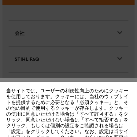
会社
STIHL FAQ
サービス
当サイトでは、ユーザーの利便性向上のためにクッキー
IHR BROWSER WIRD NICHT
を使用しております。クッキーには、当社のウェブサイ
トを提供するために必要となる「必須クッキー」と、そ
UNTERSTÜTZT
の他の目的で使用するクッキーが存在します。クッキー
の使用に同意いただける場合は「すべて許可する」をク
リック、同意いただけない場合は「すべて拒否する」を
個人情報保護・サイトの利用
クッキー
Sie nutzen einen Browser, den wir noch nicht unterstützen. Für
クリック、もしくは個別の設定をご確認される場合は
eine optimale Nutzung unserer Seite empfehlen wir Ihnen, zu
「設定」をクリックしてください。なお、設定は当サイ
製品保証(一般向け)