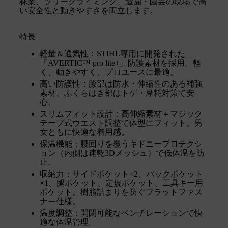
林業、ツリークライミング、造園・園芸の現場で高
い安全性と動きやすさを両立します。
特長
軽量＆通気性：STIHL専用に開発された
「AVERTIC™ pro lite+」防護素材を採用。軽
く、動きやすく、プロユースに最適。
高い防護性：膝部は防水・伸縮性のある補強
素材、ふくらはぎ部はトゲ・摩耗対策で安
心。
スリムフィット設計：高伸縮素材＋マジック
テープ式ウエスト調整で体型にフィット。男
女ともに快適な着用感。
保温機能：腰回りを覆うキドニープロテクシ
ョン（内側は速乾3Dメッシュ）で低体温を防
止。
収納力：サイドポケット×2、バックポケット
×1、腿ポケット、定規ポケット、工具キー用
ポケット。樹脂詰まりを防ぐフラットファス
ナー仕様。
温度調整：開閉可能なベンチレーションで快
適な体温管理。