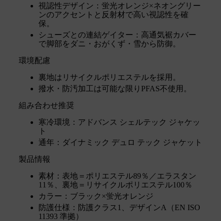
視認性デザイン：蛍光オレンジ×ネオングリー
ンのアクセントと反射材で高い視認性を確
保。
シューズとの連結ゲイター：高通気裾カバー
で脚部をダニ・おがくず・雪から防御。
環境配慮
裏地はリサイクルポリエステルを採用。
撥水・防汚加工は可能な限りPFAS不使用。
組み合わせ推奨
寒冷環境：アドバンス シェルテック ジャケッ
ト
通年：ダイナミック デュロ テック ジャケット
製品情報
素材：表地＝ポリエステル89％／エラスタン
11％、裏地＝リサイクルポリエステル100％
カラー：ブラック×蛍光オレンジ
防護仕様：防護クラス1、デザインA（EN ISO
11393 準拠）