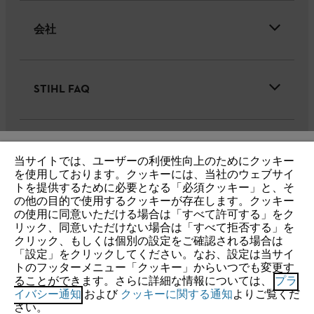
会社
STIHL FAQ
サービス
当サイトでは、ユーザーの利便性向上のためにクッキー
IHR BROWSER WIRD NICHT
を使用しております。クッキーには、当社のウェブサイ
トを提供するために必要となる「必須クッキー」と、そ
UNTERSTÜTZT
の他の目的で使用するクッキーが存在します。クッキー
の使用に同意いただける場合は「すべて許可する」をク
リック、同意いただけない場合は「すべて拒否する」を
個人情報保護・サイトの利用
クッキー
Sie nutzen einen Browser, den wir noch nicht unterstützen. Für
クリック、もしくは個別の設定をご確認される場合は
eine optimale Nutzung unserer Seite empfehlen wir Ihnen, zu
「設定」をクリックしてください。なお、設定は当サイ
製品保証(一般向け)
トのフッターメニュー「クッキー」からいつでも変更す
einem der folgenden Browser zu wechseln:
ることができます。さらに詳細な情報については、
プラ
製品保証(リース・レンタル業者様向け)
イバシー通知
および
クッキーに関する通知
よりご覧くだ
さい。