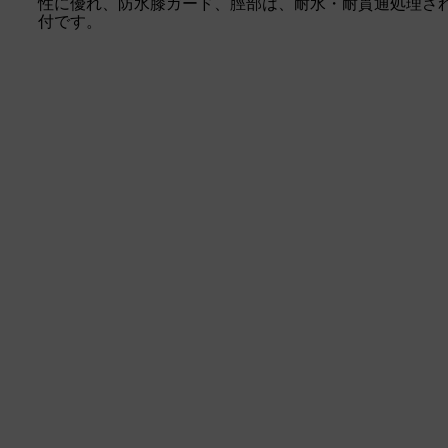
性に優れ、防水膝ガード、脛部は、耐水・耐貫通処理さ
付です。