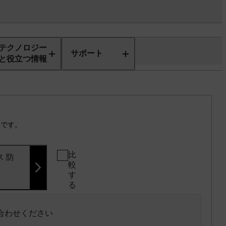
テクノロジー
サポート
と役立つ情報
格です。
比
ス 防
較
す
る
い合わせください