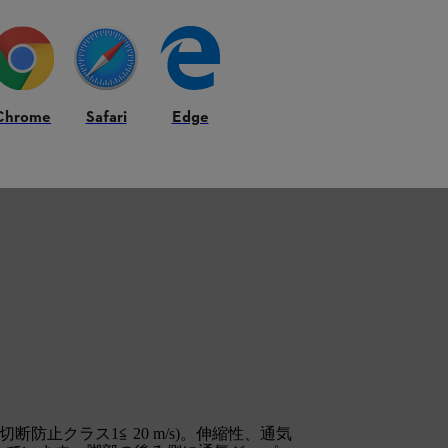
/ L / XL / XXL
Chrome
Safari
Edge
リエステル、11 % ポリウレタン
断防止クラス1≦ 20 m/s)。伸縮性、通気