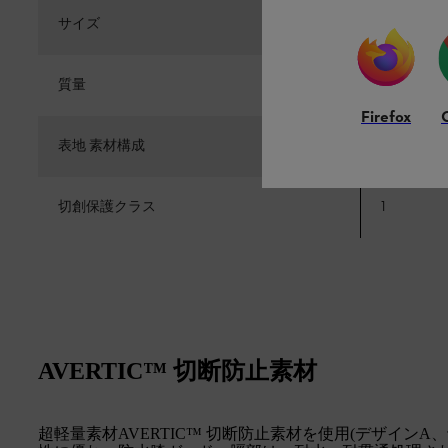
サイズ
XS / S / M 
質量
1300 g
Firefox
表地 素材構成
89 % ポ
切創保護クラス
1
AVERTIC™ 切断防止素材
超軽量素材AVERTIC™ 切断防止素材を使用(デザインA、切