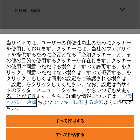
STIHL FAQ
サービス
当サイトでは、ユーザーの利便性向上のためにクッキー
IHR BROWSER WIRD NICHT
を使用しております。クッキーには、当社のウェブサイ
トを提供するために必要となる「必須クッキー」と、そ
UNTERSTÜTZT
の他の目的で使用するクッキーが存在します。クッキー
の使用に同意いただける場合は「すべて許可する」をク
リック、同意いただけない場合は「すべて拒否する」を
個人情報保護・サイトの利用
クッキー
Sie nutzen einen Browser, den wir noch nicht unterstützen. Für
クリック、もしくは個別の設定をご確認される場合は
eine optimale Nutzung unserer Seite empfehlen wir Ihnen, zu
「設定」をクリックしてください。なお、設定は当サイ
製品保証(一般向け)
トのフッターメニュー「クッキー」からいつでも変更す
einem der folgenden Browser zu wechseln:
ることができます。さらに詳細な情報については、
プラ
製品保証(リース・レンタル業者様向け)
イバシー通知
および
クッキーに関する通知
よりご覧くだ
さい。
Firefox
Chrome
すべて許可する
株式会社スチール（STIHL Co., Ltd.）
〒329-0524
Safari
Edge
栃木県河内郡上三川町多功2570-1
すべて拒否する