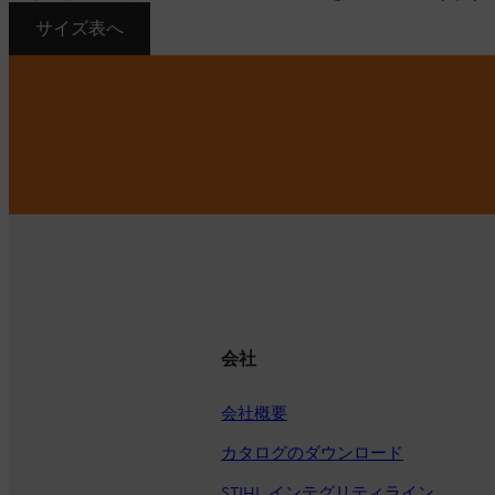
サイズ表へ
会社
会社概要
カタログのダウンロード
STIHL インテグリティライン