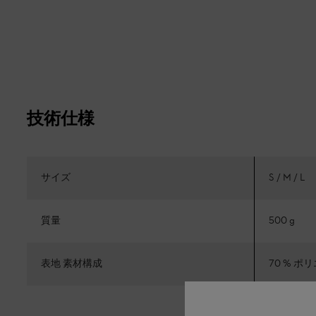
技術仕様
サイズ
S / M / L
質量
500 g
表地 素材構成
70 % ポ