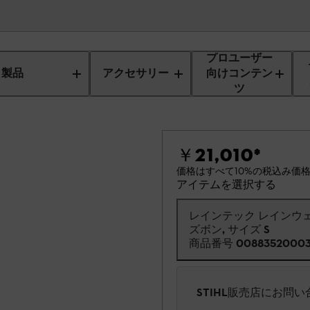
プロユーザー
製品
アクセサリー
向けコンテン
ツ
ン
￥21,010
*
価格はすべて10%の税込み価
アイテムを選択する
レインテック レインウ
ズボン, サイズ S
商品番号
0088352000
STIHL販売店にお問