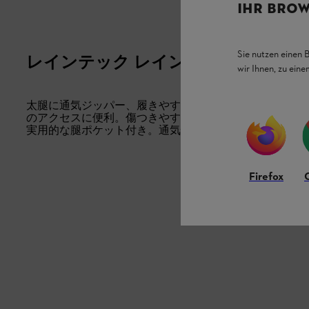
IHR BROW
Sie nutzen einen 
レインテック レインウェア ズボン
wir Ihnen, zu ein
太腿に通気ジッパー、履きやすいサイドジッパー付き。
のアクセスに便利。傷つきやすいエリアはACTION AR
実用的な腿ポケット付き。通気性と耐水性に優れたポリエステ
Firefox