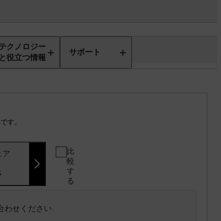
テクノロジー
サポート
と役立つ情報
格です。
比
ェア
較
す
3
る
い合わせください