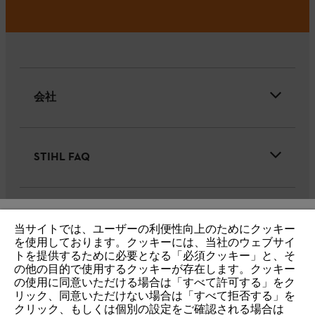
会社
STIHL FAQ
サービス
当サイトでは、ユーザーの利便性向上のためにクッキー
IHR BROWSER WIRD NICHT
を使用しております。クッキーには、当社のウェブサイ
トを提供するために必要となる「必須クッキー」と、そ
UNTERSTÜTZT
の他の目的で使用するクッキーが存在します。クッキー
の使用に同意いただける場合は「すべて許可する」をク
リック、同意いただけない場合は「すべて拒否する」を
個人情報保護・サイトの利用
クッキー
Sie nutzen einen Browser, den wir noch nicht unterstützen. Für
クリック、もしくは個別の設定をご確認される場合は