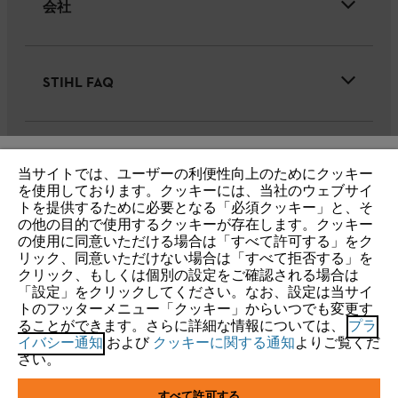
会社
STIHL FAQ
サービス
当サイトでは、ユーザーの利便性向上のためにクッキー
IHR BROWSER WIRD NICHT
を使用しております。クッキーには、当社のウェブサイ
トを提供するために必要となる「必須クッキー」と、そ
UNTERSTÜTZT
の他の目的で使用するクッキーが存在します。クッキー
の使用に同意いただける場合は「すべて許可する」をク
リック、同意いただけない場合は「すべて拒否する」を
個人情報保護・サイトの利用
クッキー
Sie nutzen einen Browser, den wir noch nicht unterstützen. Für
クリック、もしくは個別の設定をご確認される場合は
eine optimale Nutzung unserer Seite empfehlen wir Ihnen, zu
「設定」をクリックしてください。なお、設定は当サイ
製品保証(一般向け)
トのフッターメニュー「クッキー」からいつでも変更す
einem der folgenden Browser zu wechseln:
ることができます。さらに詳細な情報については、
プラ
イバシー通知
および
クッキーに関する通知
よりご覧くだ
製品保証(リース・レンタル業者様向け)
さい。
Firefox
Chrome
すべて許可する