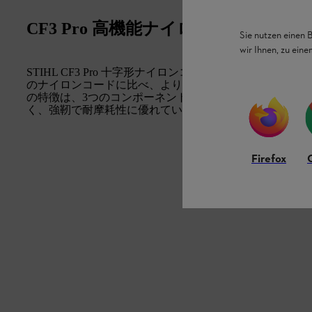
CF3 Pro 高機能ナイロンコード 補充用 
Sie nutzen einen 
wir Ihnen, zu ein
STIHL CF3 Pro 十字形ナイロンコードは、最も厳
のナイロンコードに比べ、より大きなパワーを伝達します。ST
の特徴は、3つのコンポーネントで構成されていること
く、強靭で耐摩耗性に優れています。また、ねじれ形状
Firefox