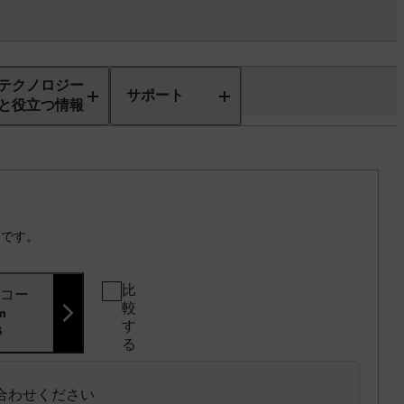
テクノロジー
サポート
と役立つ情報
格です。
比
ンコー
較
m
す
8
る
い合わせください