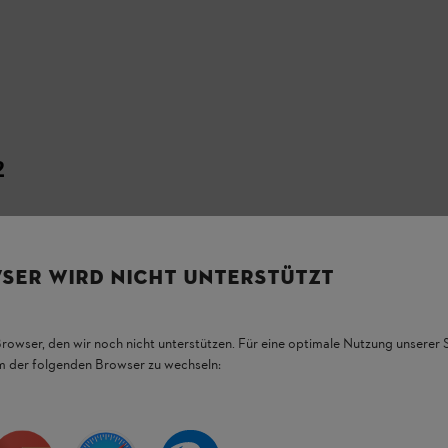
2
C 26-2 は、正確かつ細かな草刈りに適し
。
SER WIRD NICHT UNTERSTÜTZT
Browser, den wir noch nicht unterstützen. Für eine optimale Nutzung unserer
em der folgenden Browser zu wechseln: