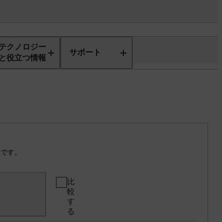
テクノロジー
サポート
と役立つ情報
格です。
比
較
す
る