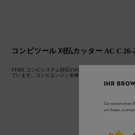
コンビツール 刈払カッター AC C 26-
STIHL コンビシステム対応の刈払カッター オートカット 
ています。コンビエンジン全種と FR 131 T に対応します
IHR BROW
Sie nutzen einen 
wir Ihnen, zu ein