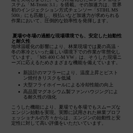
ステム「M-Tronic 3.1」を搭載。その加速力は、世界
初のインジェクション方式チェンソー「STIHL MS
500i」にも匹敵し、枝払いなど加速力が求められる
作業において、圧倒的な効率性を発揮します。
夏場や冬場の過酷な現場環境でも、安定した始動性
と耐久性
地球温暖化の影響により、林業現場では夏の高温・
冬の寒冷といった厳しい環境下での作業が常態化し
ています。「MS 400 C-M VW」は、そうした現場ニ
ーズに応えるためさまざまな機能を備えています。
新設計のマフラーにより、温度上昇とピスト
ン焼付きリスクを低減
大型フライホイールによる冷却性能の向上
高品質マグネシウム製ファンハウジングによ
る耐久性の強化
こうした機能により、夏場でも冬場でもスムーズな
エンジン始動を実現。実際に試用された林業プロフ
ェッショナルの方々からは、エンジンの始動性と安
定性に対して高い評価をいただいています。