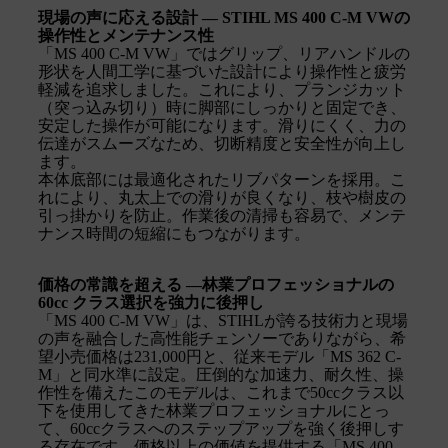
現場の声に応える設計 ― STIHL MS 400 C-M VWの
操作性とメンテナンス性
「MS 400 C-M VW」ではグリップ、リアハンドルの
形状を人間工学に基づいた設計により操作性と疲労
軽減を追求しました。これにより、プランジカット
（突っ込み切り）時に脚部にしっかりと固定でき、
安定した操作が可能になります。滑りにくく、力の
伝達がスムーズなため、切断精度と安全性が向上し
ます。
本体底部には最適化されたリブパターンを採用。こ
れにより、丸太上での滑りが良くなり、枝や樹皮の
引っ掛かりを防止。作業後の清掃も容易で、メンテ
ナンス時間の短縮にもつながります。
価格の常識を超える ―林業プロフェッショナルの
60cc クラス選択を強力に後押し
「MS 400 C-M VW」は、STIHLが誇る技術力と現場
の声を融合した高性能チェンソーでありながら、希
望小売価格は231,000円と、従来モデル「MS 362 C-
M」と同水準に設定。圧倒的な加速力、耐久性、操
作性を備えたこのモデルは、これまで50ccクラス以
下を使用してきた林業プロフェッショナルにとっ
て、60ccクラスへのステップアップを強く後押しす
る存在です。価格以上の価値を提供する「MS 400