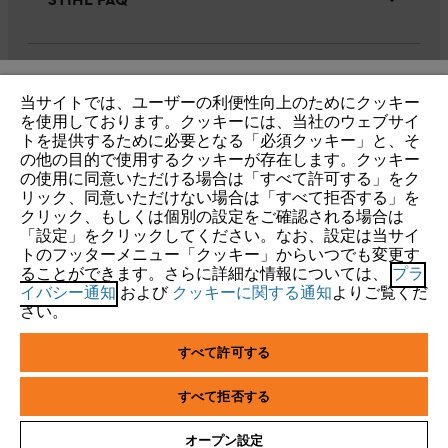
STIHL FAQ
サービス
当サイトでは、ユーザーの利便性向上のためにクッキー
IHR BROWSER WIRD NICHT
を使用しております。クッキーには、当社のウェブサイ
トを提供するために必要となる「必須クッキー」と、そ
UNTERSTÜTZT
の他の目的で使用するクッキーが存在します。クッキー
の使用に同意いただける場合は「すべて許可する」をク
リック、同意いただけない場合は「すべて拒否する」を
個人情報保護・サイトの利用
クッキー
Sie nutzen einen Browser, den wir noch nicht unterstützen. Für
クリック、もしくは個別の設定をご確認される場合は
eine optimale Nutzung unserer Seite empfehlen wir Ihnen, zu
「設定」をクリックしてください。なお、設定は当サイ
製品保証(一般向け)
トのフッターメニュー「クッキー」からいつでも変更す
einem der folgenden Browser zu wechseln:
ることができます。さらに詳細な情報については、
プラ
製品保証(リース・レンタル業者様向け)
イバシー通知
および
クッキーに関する通知
よりご覧くだ
さい。
Firefox
Chrome
すべて許可する
株式会社スチール（STIHL Co., Ltd.）
〒329-0524
Safari
Edge
栃木県河内郡上三川町多功2570-1
すべて拒否する
オープン設定