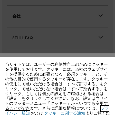
会社
STIHL FAQ
サービス
当サイトでは、ユーザーの利便性向上のためにクッキー
IHR BROWSER WIRD NICHT
を使用しております。クッキーには、当社のウェブサイ
トを提供するために必要となる「必須クッキー」と、そ
UNTERSTÜTZT
の他の目的で使用するクッキーが存在します。クッキー
の使用に同意いただける場合は「すべて許可する」をク
リック、同意いただけない場合は「すべて拒否する」を
個人情報保護・サイトの利用
クッキー
Sie nutzen einen Browser, den wir noch nicht unterstützen. Für
クリック、もしくは個別の設定をご確認される場合は
eine optimale Nutzung unserer Seite empfehlen wir Ihnen, zu
「設定」をクリックしてください。なお、設定は当サイ
製品保証(一般向け)
トのフッターメニュー「クッキー」からいつでも変更す
einem der folgenden Browser zu wechseln:
ることができます。さらに詳細な情報については、
プラ
製品保証(リース・レンタル業者様向け)
イバシー通知
および
クッキーに関する通知
よりご覧くだ