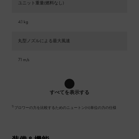
ユニット重量(燃料なし)
4.1 kg
丸型ノズルによる最大風速
71 m/s
すべてを表示する
1
)
ブロワーの力を比較するためのニュートン(N)単位の力の仕様