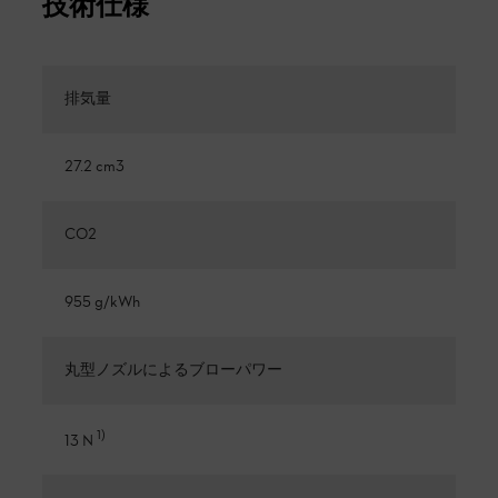
技術仕様
排気量
27.2 cm3
CO2
955 g/kWh
丸型ノズルによるブローパワー
1
)
13 N