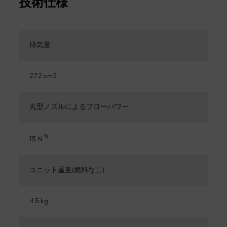
技術仕様
排気量
27.2 cm3
丸型ノズルによるブローパワー
1
)
15 N
ユニット重量(燃料なし)
4.5 kg