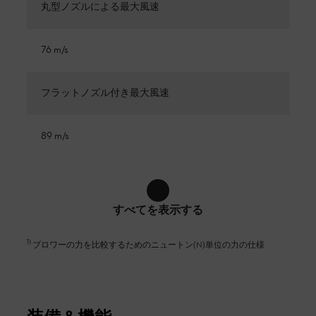
丸型ノズルによる最大風速
76 m/s
フラットノズル付き最大風速
89 m/s
すべてを表示する
1
)
ブロワーの力を比較するためのニュートン(N)単位の力の仕様