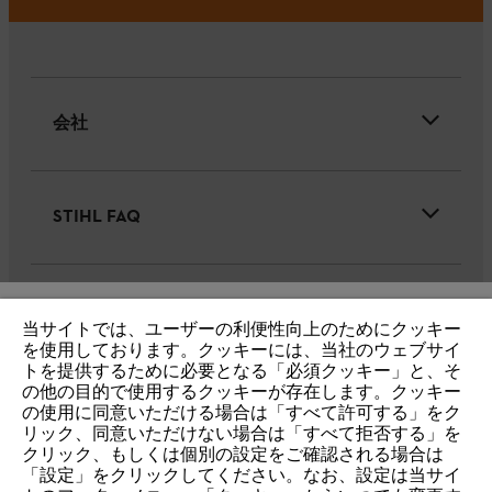
会社
STIHL FAQ
サービス
当サイトでは、ユーザーの利便性向上のためにクッキー
IHR BROWSER WIRD NICHT
を使用しております。クッキーには、当社のウェブサイ
トを提供するために必要となる「必須クッキー」と、そ
UNTERSTÜTZT
の他の目的で使用するクッキーが存在します。クッキー
の使用に同意いただける場合は「すべて許可する」をク
リック、同意いただけない場合は「すべて拒否する」を
個人情報保護・サイトの利用
クッキー
Sie nutzen einen Browser, den wir noch nicht unterstützen. Für
クリック、もしくは個別の設定をご確認される場合は
eine optimale Nutzung unserer Seite empfehlen wir Ihnen, zu
「設定」をクリックしてください。なお、設定は当サイ
製品保証(一般向け)