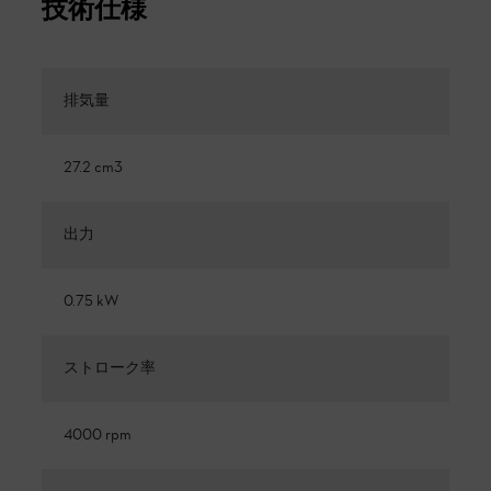
技術仕様
排気量
27.2 cm3
出力
0.75 kW
ストローク率
4000 rpm