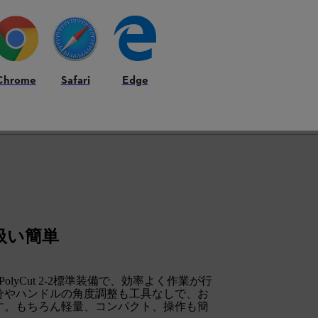
Chrome
Safari
Edge
取扱い簡単
yCut 2-2標準装備で、効率よく作業が行
分やハンドルの角度調整も工具なしで、お
す。もちろん軽量、コンパクト、操作も簡