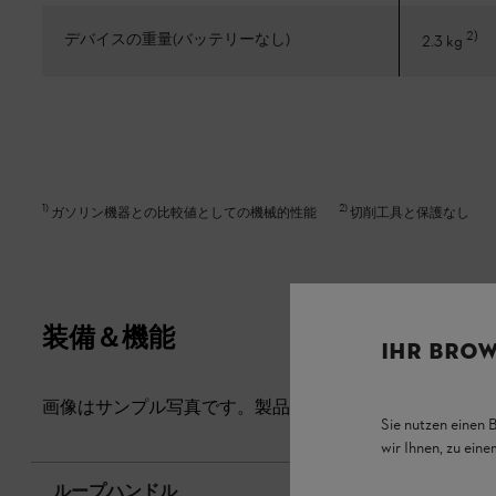
2
)
デバイスの重量(バッテリーなし)
2.3 kg
1
)
2
)
ガソリン機器との比較値としての機械的性能
切削工具と保護なし
装備＆機能
IHR BROW
画像はサンプル写真です。製品の外観と具体的な装備は
Sie nutzen einen 
wir Ihnen, zu ein
ループハンドル