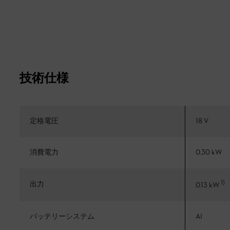
技術仕様
定格電圧
18 V
消費電力
0.30 kW
1
)
出力
0.13 kW
バッテリーシステム
AI