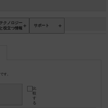
テクノロジー
サポート
と役立つ情報
）
格です。
比
較
す
る