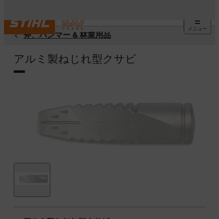
メニュー
斧、ハンマー & 林業用品
アルミ製ねじれ型クサビ