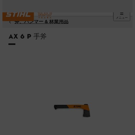
メニュー
斧、ハンマー & 林業用品
AX 6 P 手斧